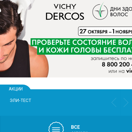
СКРИНИНГ
ПЕРВОГО ТРИМЕС
ASTRAIА
Выявления таких нарушени
• задержка роста плода
• риск преждевременных
• риск преэклампсии
• хромосомные аномалии 
развития плода
АКЦИИ
ЭЛИ-ТЕСТ
ВСЕ