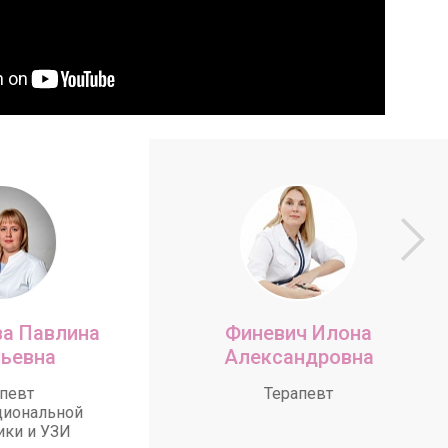
а Павлина
Финевич Илона
ьевна
Александровна
певт
Терапевт
циональной
ики и УЗИ