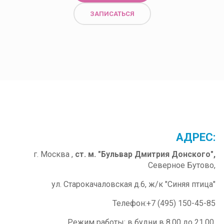
ЗАПИСАТЬСЯ
ОМИТЬСЯ
ПОЗНАКОМИТЬСЯ
АДРЕС:
г. Москва ,
ст. м. "Бульвар Дмитрия Донского",
Северное Бутово,
ул. Старокачаловская д.6, ж/к "Синяя птица"
Телефон:+7 (495) 150-45-85
Режим работы: в будни в 8.00 до 21.00,