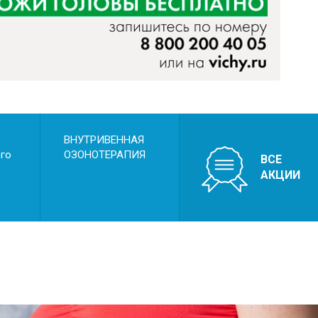
х родов
 и пороки развития плода
ВНУТРИВЕННАЯ
ого
ОЗОНОТЕРАПИЯ
ВСЕ
АКЦИИ