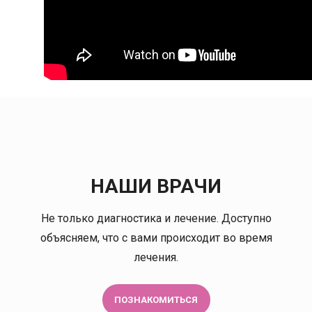
НАШИ ВРАЧИ
Не только диагностика и лечение. Доступно
ена Львовна
Акимов Дмитрий
объясняем, что с вами происходит во время
Владимирович
лечения.
терапевт
ерапевт
Онколог-маммолог
Врач ультразвуковой
диагностики
ПОЗНАКОМИТЬСЯ