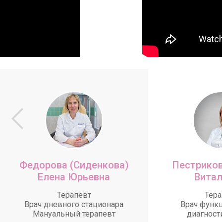
Федорова (Сиденкова)
Пестриков
Елена Юрьевна
Витал
Терапевт
Тера
Врач дневного стационара
Врач функ
Мануальный терапевт
диагност