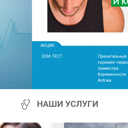
• риск преждевременны
• риск преэклампсии
• хромосомные аномалии
АКЦИИ
ЭЛИ-ТЕСТ
Пренатальный
скрининг перв
триместра
беременности
Astraiа
НАШИ УСЛУГИ