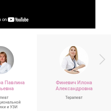
а Павлина
Финевич Илона
ьевна
Александровна
певт
Терапевт
циональной
ики и УЗИ