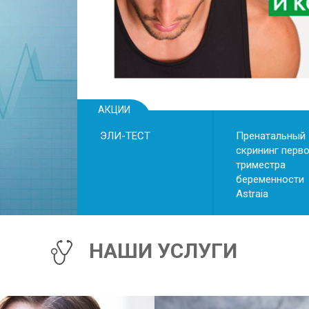
АКЦИИ
ЭЛИ-ТЕСТ
Пренатальный
скрининг перв
триместра
беременности
Astraiа
НАШИ УСЛУГИ