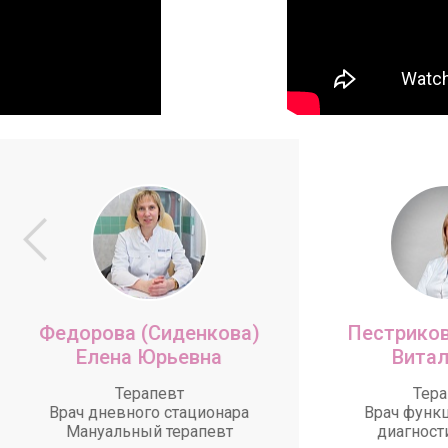
Федорова (Сиденкова)
Пестриков
Елена Юрьевна
Витал
Терапевт
Тера
Врач дневного стационара
Врач функ
Мануальный терапевт
диагност