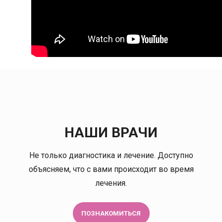
НАШИ ВРАЧИ
Не только диагностика и лечение. Доступно
ена Львовна
Акимов Дмитрий
объясняем, что с вами происходит во время
Владимирович
лечения.
терапевт
ерапевт
Онколог-маммолог
Врач ультразвуковой
диагностики
ПОЗНАКОМИТЬСЯ