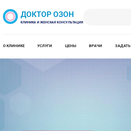
ДОКТОР ОЗОН
КЛИНИКА И ЖЕНСКАЯ КОНСУЛЬТАЦИЯ
О КЛИНИКЕ
УСЛУГИ
ЦЕНЫ
ВРАЧИ
ЗАДАТЬ
стика нарушений в организме до появления пер
зни
ния основных органов и систем организма на
ровне