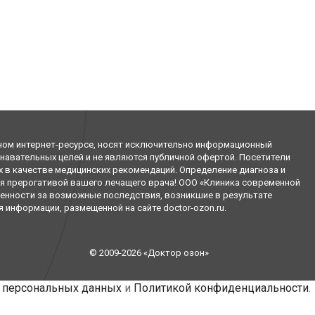
ном интернет-ресурсе, носят исключительно информационный
знавательных целей и не являются публичной офертой. Посетители
х в качестве медицинских рекомендаций. Определение диагноза и
я прерогативой вашего лечащего врача! ООО «Клиника современной
венности за возможные последствия, возникшие в результате
информации, размещенной на сайте doctor-ozon.ru.
© 2009-2026 «Доктор озон»
 персональных данных
и
Политикой конфиденциальности
.