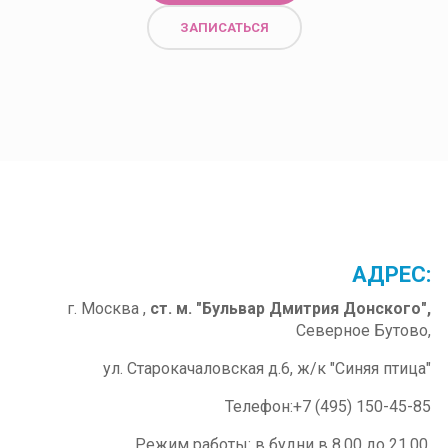
ЗАПИСАТЬСЯ
ОМИТЬСЯ
ПОЗНАКОМИТЬСЯ
АДРЕС:
г. Москва ,
ст. м. "Бульвар Дмитрия Донского",
Северное Бутово,
ул. Старокачаловская д.6, ж/к "Синяя птица"
Телефон:+7 (495) 150-45-85
Режим работы: в будни в 8.00 до 21.00,