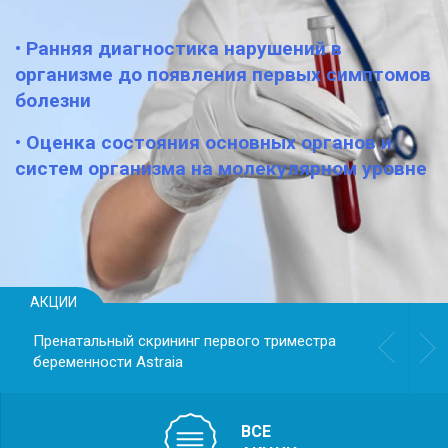
• Ранняя диагностика нарушений в
организме до появления первых симптомов
болезни
• Оценка состояния основных органов и
систем организма на молекулярном уровне
АКЦИИ
Пренатальный скрининг первого триместра
беременности Astraiа
ВСЕ