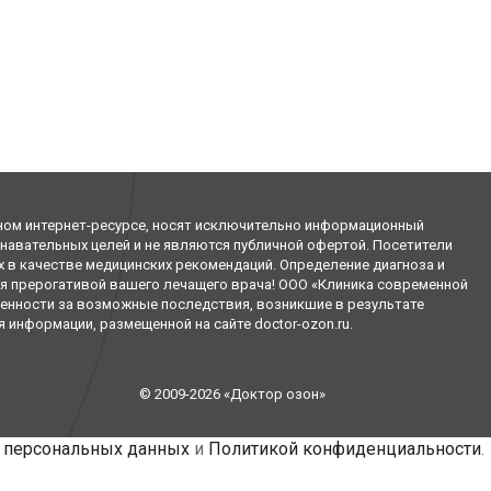
ном интернет-ресурсе, носят исключительно информационный
знавательных целей и не являются публичной офертой. Посетители
х в качестве медицинских рекомендаций. Определение диагноза и
я прерогативой вашего лечащего врача! ООО «Клиника современной
венности за возможные последствия, возникшие в результате
информации, размещенной на сайте doctor-ozon.ru.
© 2009-2026 «Доктор озон»
 персональных данных
и
Политикой конфиденциальности
.