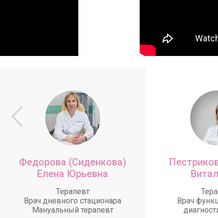
Федорова (Сиденкова)
Пестриков
Елена Юрьевна
Витал
Терапевт
Тера
Врач дневного стационара
Врач функ
Мануальный терапевт
диагност