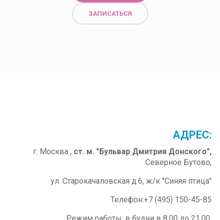
ЗАПИСАТЬСЯ
ОМИТЬСЯ
ПОЗНАКОМИТЬСЯ
АДРЕС:
г. Москва ,
ст. м. "Бульвар Дмитрия Донского",
Северное Бутово,
ул. Старокачаловская д.6, ж/к "Синяя птица"
Телефон:+7 (495) 150-45-85
Режим работы: в будни в 8.00 до 21.00,