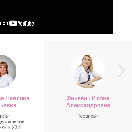
а Павлина
Финевич Илона
ьевна
Александровна
певт
Терапевт
циональной
ики и УЗИ