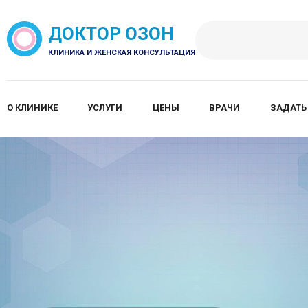
ДОКТОР ОЗОН
КЛИНИКА И ЖЕНСКАЯ КОНСУЛЬТАЦИЯ
О КЛИНИКЕ
УСЛУГИ
ЦЕНЫ
ВРАЧИ
ЗАДАТЬ
стика нарушений в организме до появления пер
зни
ния основных органов и систем организма на
ровне