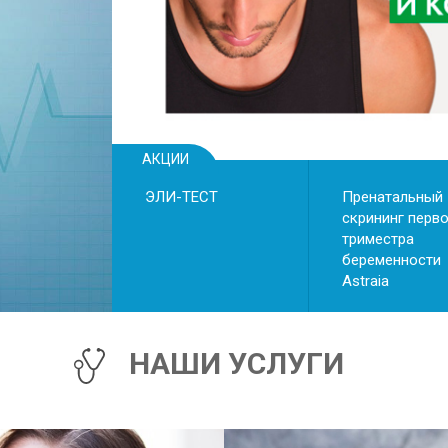
АКЦИИ
ЭЛИ-ТЕСТ
Пренатальный
скрининг перв
триместра
беременности
Astraiа
НАШИ УСЛУГИ