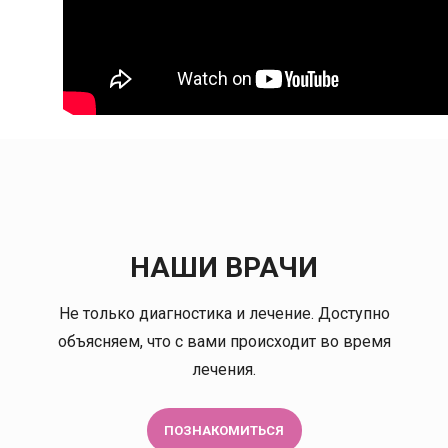
НАШИ ВРАЧИ
Не только диагностика и лечение. Доступно
ена Львовна
Акимов Дмитрий
объясняем, что с вами происходит во время
Владимирович
лечения.
терапевт
ерапевт
Онколог-маммолог
Врач ультразвуковой
диагностики
ПОЗНАКОМИТЬСЯ