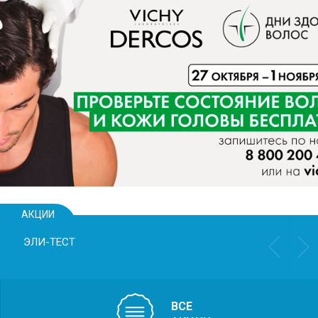
СКРИНИНГ
ПЕРВОГО ТРИМЕСТ
ASTRAIА
Выявления таких нарушений, 
• задержка роста плода
• риск преждевременных ро
• риск преэклампсии
• хромосомные аномалии и п
развития плода
АКЦИИ
Пренатальный
беременности 
ВСЕ