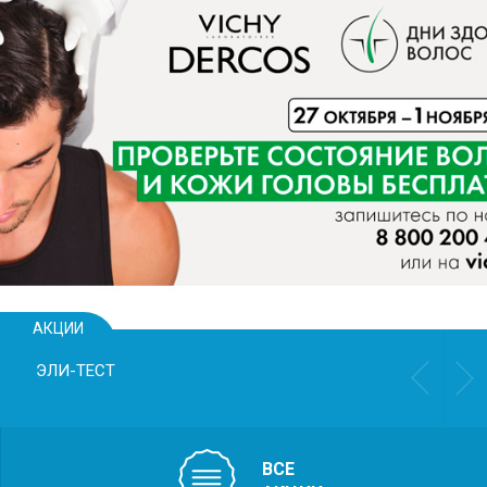
СКРИНИНГ
ПЕРВОГО ТРИМЕСТРА БЕР
ASTRAIА
Выявления таких нарушений, как:
• задержка роста плода
• риск преждевременных родов
• риск преэклампсии
• хромосомные аномалии и пороки
развития плода
АКЦИИ
Пренатальный скрининг первого триместра
беременности Astraiа
ВСЕ