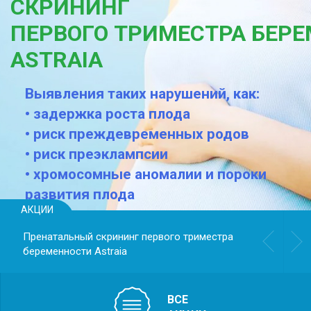
СКРИНИНГ
ПЕРВОГО ТРИМЕСТРА БЕР
ASTRAIА
Выявления таких нарушений, как:
• задержка роста плода
• риск преждевременных родов
• риск преэклампсии
• хромосомные аномалии и пороки
развития плода
АКЦИИ
Пренатальный скрининг первого триместра
беременности Astraiа
ВСЕ