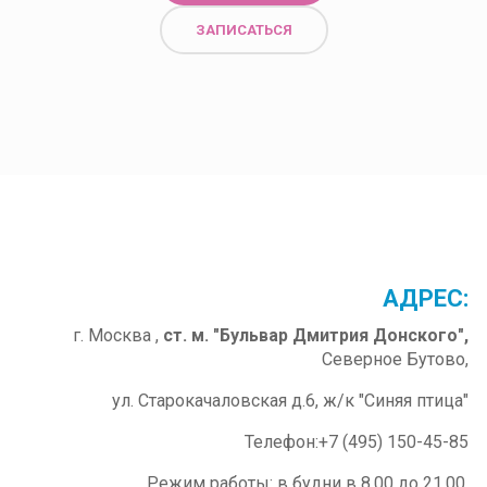
ЗАПИСАТЬСЯ
ОМИТЬСЯ
ПОЗНАКОМИТЬСЯ
АДРЕС:
г. Москва ,
ст. м. "Бульвар Дмитрия Донского",
Северное Бутово,
ул. Старокачаловская д.6, ж/к "Синяя птица"
Телефон:+7 (495) 150-45-85
Режим работы: в будни в 8.00 до 21.00,