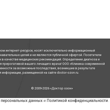
ном интернет-ресурсе, носят исключительно информационный
знавательных целей и не являются публичной офертой. Посетители
х в качестве медицинских рекомендаций. Определение диагноза и
я прерогативой вашего лечащего врача! ООО «Клиника современной
венности за возможные последствия, возникшие в результате
информации, размещенной на сайте doctor-ozon.ru.
© 2009-2026 «Доктор озон»
 персональных данных
и
Политикой конфиденциальности
.