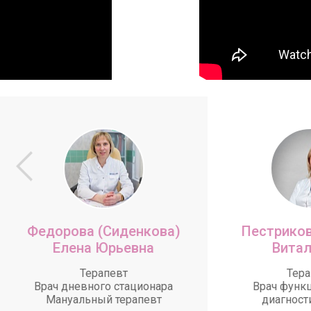
Федорова (Сиденкова)
Пестриков
Елена Юрьевна
Витал
Терапевт
Тера
Врач дневного стационара
Врач функ
Мануальный терапевт
диагност