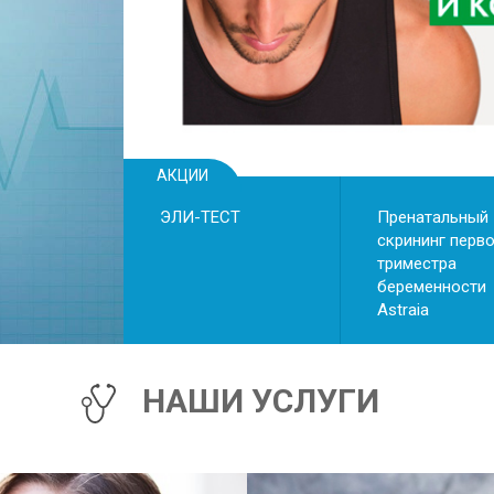
• ри
• ри
• хр
АКЦИИ
ЭЛИ-ТЕСТ
Пренатальный
скрининг перв
триместра
беременности
Astraiа
НАШИ УСЛУГИ