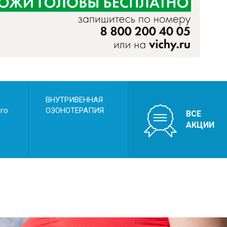
ск преждевременных родов
ск преэклампсии
омосомные аномалии и пороки развития пло
ВНУТРИВЕННАЯ
ого
ОЗОНОТЕРАПИЯ
ВСЕ
АКЦИИ