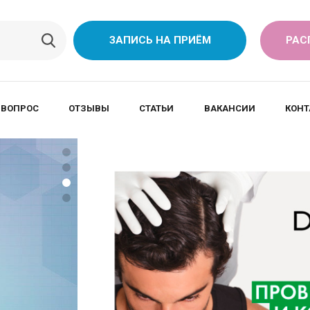
ЗАПИСЬ НА ПРИЁМ
РАС
 ВОПРОС
ОТЗЫВЫ
СТАТЬИ
ВАКАНСИИ
КОНТ
ПРЕ
ПЕР
AST
Выяв
• за