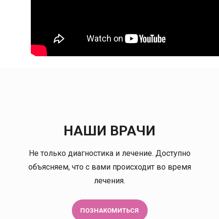
НАШИ ВРАЧИ
Не только диагностика и лечение. Доступно
ена Львовна
Акимов Дмитрий
объясняем, что с вами происходит во время
Владимирович
лечения.
терапевт
ерапевт
Онколог-маммолог
Врач ультразвуковой
диагностики
ПОЗНАКОМИТЬСЯ