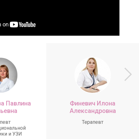
а Павлина
Финевич Илона
ьевна
Александровна
певт
Терапевт
циональной
ики и УЗИ