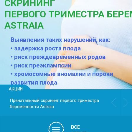
СКРИНИНГ
ПЕРВОГО ТРИМЕСТРА БЕР
ASTRAIА
Выявления таких нарушений, как:
• задержка роста плода
• риск преждевременных родов
• риск преэклампсии
• хромосомные аномалии и пороки
развития плода
АКЦИИ
Пренатальный скрининг первого триместра
беременности Astraiа
ВСЕ