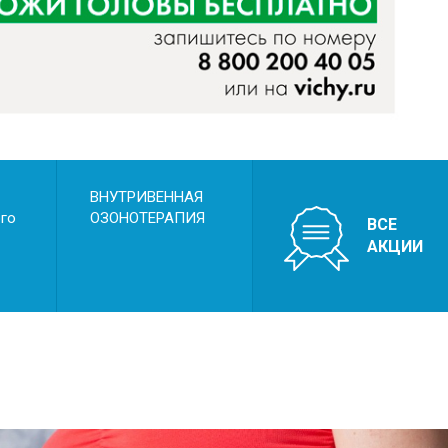
х родов
 и пороки развития плода
ВНУТРИВЕННАЯ
ого
ОЗОНОТЕРАПИЯ
ВСЕ
АКЦИИ