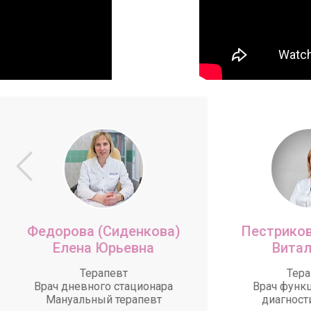
Федорова (Сиденкова)
Пестриков
Елена Юрьевна
Витал
Терапевт
Тера
Врач дневного стационара
Врач функ
Мануальный терапевт
диагност