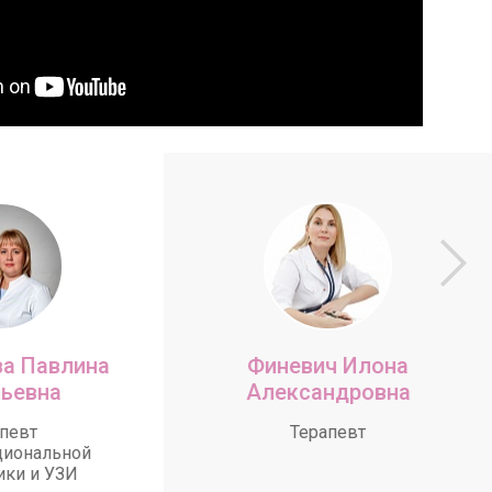
а Павлина
Финевич Илона
ьевна
Александровна
певт
Терапевт
циональной
ики и УЗИ