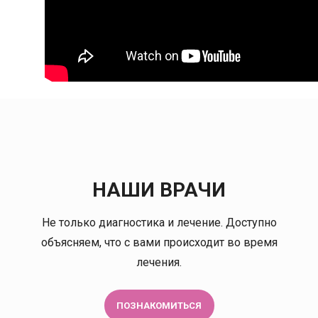
НАШИ ВРАЧИ
Не только диагностика и лечение. Доступно
ена Львовна
Акимов Дмитрий
объясняем, что с вами происходит во время
Владимирович
лечения.
терапевт
ерапевт
Онколог-маммолог
Врач ультразвуковой
диагностики
ПОЗНАКОМИТЬСЯ