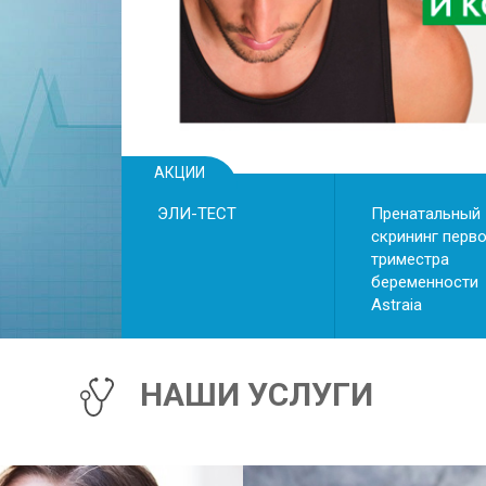
• риск преждевременны
• риск преэклампсии
• хромосомные аномалии
АКЦИИ
ЭЛИ-ТЕСТ
Пренатальный
скрининг перв
триместра
беременности
Astraiа
НАШИ УСЛУГИ