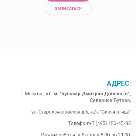
ЗАПИСАТЬСЯ
ОМИТЬСЯ
ПОЗНАКОМИТЬСЯ
АДРЕС:
г. Москва ,
ст. м. "Бульвар Дмитрия Донского",
Северное Бутово,
ул. Старокачаловская д.6, ж/к "Синяя птица"
Телефон:+7 (495) 150-45-85
Режим работы: в будни в 8.00 до 21.00,