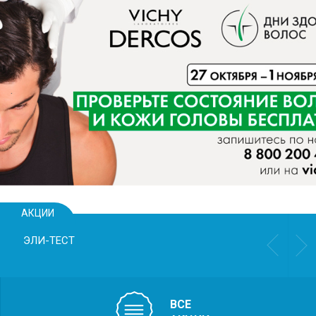
СКРИНИНГ
ПЕРВОГО ТРИМЕСТРА БЕР
ASTRAIА
Выявления таких нарушений, как:
• задержка роста плода
• риск преждевременных родов
• риск преэклампсии
• хромосомные аномалии и пороки
развития плода
АКЦИИ
Пренатальный
беременности 
ВСЕ